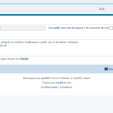
424
J’ai oublié mon mot de passe
|
Se souvenir de moi
tés (d’après le nombre d’utilisateurs actifs ces 5 dernières minutes)
 16:18
 plus récent est
Giulio
.
Nou
Développé par
phpBB
® Forum Software © phpBB Limited
Traduit par
phpBB-fr.com
Confidentialité
|
Conditions