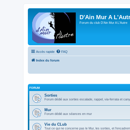
D'Ain Mur A L'Aut
Forum du club D'Ain Mur A L'Autre
Accès rapide
FAQ
Index du forum
FORUM
Sorties
Forum dédié aux sorties escalade, rappel, via-ferrata et can
Mur
Forum dédié aux séances en mur
Vie du CLub
Tout ce qui ne concerne pas le Mur, les sorties, et l'encadre