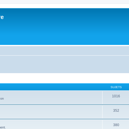
re
SUJETS
1016
yon
352
380
ment.