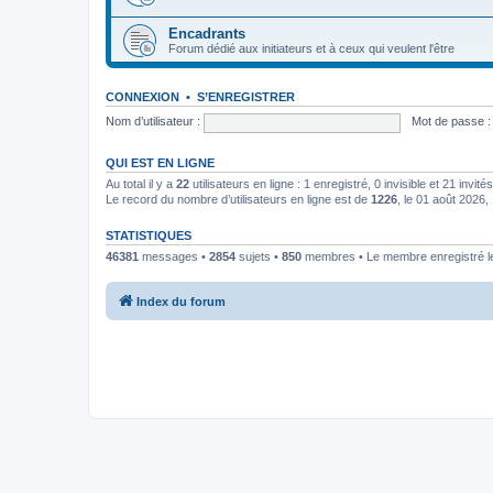
Encadrants
Forum dédié aux initiateurs et à ceux qui veulent l'être
CONNEXION
•
S’ENREGISTRER
Nom d’utilisateur :
Mot de passe :
QUI EST EN LIGNE
Au total il y a
22
utilisateurs en ligne : 1 enregistré, 0 invisible et 21 invi
Le record du nombre d’utilisateurs en ligne est de
1226
, le 01 août 2026,
STATISTIQUES
46381
messages •
2854
sujets •
850
membres • Le membre enregistré le
Index du forum