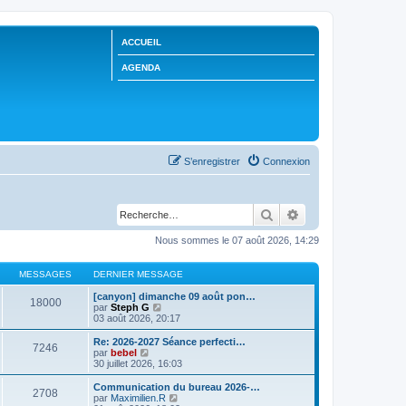
ACCUEIL
AGENDA
S’enregistrer
Connexion
Rechercher
Recherche avancée
Nous sommes le 07 août 2026, 14:29
MESSAGES
DERNIER MESSAGE
[canyon] dimanche 09 août pon…
18000
V
par
Steph G
o
03 août 2026, 20:17
i
r
Re: 2026-2027 Séance perfecti…
7246
l
V
par
bebel
e
o
30 juillet 2026, 16:03
d
i
e
r
Communication du bureau 2026-…
2708
r
l
V
par
Maximilien.R
n
e