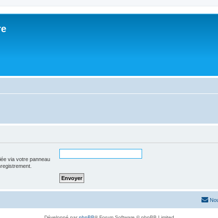
re
iée via votre panneau
enregistrement.
Nou
Développé par
phpBB
® Forum Software © phpBB Limited