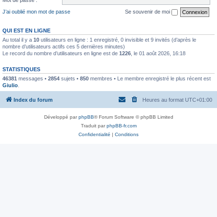
J’ai oublié mon mot de passe
Se souvenir de moi
QUI EST EN LIGNE
Au total il y a
10
utilisateurs en ligne : 1 enregistré, 0 invisible et 9 invités (d’après le
nombre d’utilisateurs actifs ces 5 dernières minutes)
Le record du nombre d’utilisateurs en ligne est de
1226
, le 01 août 2026, 16:18
STATISTIQUES
46381
messages •
2854
sujets •
850
membres • Le membre enregistré le plus récent est
Giulio
.
Index du forum
Heures au format
UTC+01:00
Développé par
phpBB
® Forum Software © phpBB Limited
Traduit par
phpBB-fr.com
Confidentialité
|
Conditions