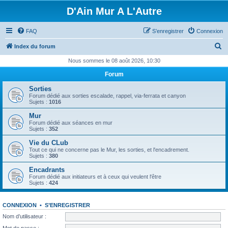
D'Ain Mur A L'Autre
FAQ
S’enregistrer
Connexion
R
Index du forum
e
Nous sommes le 08 août 2026, 10:30
c
Forum
h
Sorties
e
Forum dédié aux sorties escalade, rappel, via-ferrata et canyon
Sujets :
1016
r
Mur
c
Forum dédié aux séances en mur
Sujets :
352
h
Vie du CLub
e
Tout ce qui ne concerne pas le Mur, les sorties, et l'encadrement.
Sujets :
380
r
Encadrants
Forum dédié aux initiateurs et à ceux qui veulent l'être
Sujets :
424
CONNEXION
•
S’ENREGISTRER
Nom d’utilisateur :
Mot de passe :