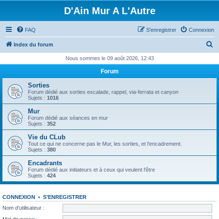
D'Ain Mur A L'Autre
FAQ
S’enregistrer
Connexion
R
Index du forum
e
Nous sommes le 09 août 2026, 12:43
c
Forum
h
Sorties
e
Forum dédié aux sorties escalade, rappel, via-ferrata et canyon
Sujets :
1016
r
Mur
c
Forum dédié aux séances en mur
Sujets :
352
h
Vie du CLub
e
Tout ce qui ne concerne pas le Mur, les sorties, et l'encadrement.
Sujets :
380
r
Encadrants
Forum dédié aux initiateurs et à ceux qui veulent l'être
Sujets :
424
CONNEXION
•
S’ENREGISTRER
Nom d’utilisateur :
Mot de passe :