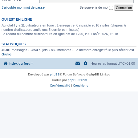
J’ai oublié mon mot de passe
Se souvenir de moi
QUI EST EN LIGNE
Au total il y a
11
utilisateurs en ligne : 1 enregistré, 0 invisible et 10 invités (d’après le
nombre d’utilisateurs actifs ces 5 dernières minutes)
Le record du nombre d’utilisateurs en ligne est de
1226
, le 01 août 2026, 16:18
STATISTIQUES
46381
messages •
2854
sujets •
850
membres • Le membre enregistré le plus récent est
Giulio
.
Index du forum
Heures au format
UTC+01:00
Développé par
phpBB
® Forum Software © phpBB Limited
Traduit par
phpBB-fr.com
Confidentialité
|
Conditions