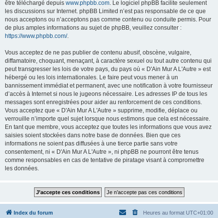
être téléchargé depuis
www.phpbb.com
. Le logiciel phpBB facilite seulement
les discussions sur Internet. phpBB Limited n’est pas responsable de ce que
nous acceptons ou n’acceptons pas comme contenu ou conduite permis. Pour
de plus amples informations au sujet de phpBB, veuillez consulter :
https://www.phpbb.com/
.
Vous acceptez de ne pas publier de contenu abusif, obscène, vulgaire,
diffamatoire, choquant, menaçant, à caractère sexuel ou tout autre contenu qui
peut transgresser les lois de votre pays, du pays où « D'Ain Mur A L'Autre » est
hébergé ou les lois internationales. Le faire peut vous mener à un
bannissement immédiat et permanent, avec une notification à votre fournisseur
d’accès à Internet si nous le jugeons nécessaire. Les adresses IP de tous les
messages sont enregistrées pour aider au renforcement de ces conditions.
Vous acceptez que « D'Ain Mur A L'Autre » supprime, modifie, déplace ou
verrouille n’importe quel sujet lorsque nous estimons que cela est nécessaire.
En tant que membre, vous acceptez que toutes les informations que vous avez
saisies soient stockées dans notre base de données. Bien que ces
informations ne soient pas diffusées à une tierce partie sans votre
consentement, ni « D'Ain Mur A L'Autre », ni phpBB ne pourront être tenus
comme responsables en cas de tentative de piratage visant à compromettre
les données.
Index du forum
Heures au format
UTC+01:00