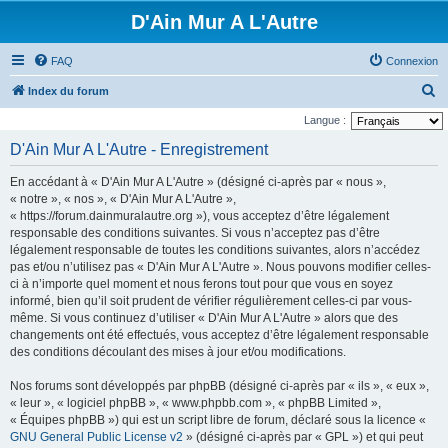
D'Ain Mur A L'Autre
FAQ
Connexion
R
Index du forum
e
Langue :
c
D'Ain Mur A L'Autre - Enregistrement
h
En accédant à « D'Ain Mur A L'Autre » (désigné ci-après par « nous »,
e
« notre », « nos », « D'Ain Mur A L'Autre »,
r
« https://forum.dainmuralautre.org »), vous acceptez d’être légalement
responsable des conditions suivantes. Si vous n’acceptez pas d’être
c
légalement responsable de toutes les conditions suivantes, alors n’accédez
h
pas et/ou n’utilisez pas « D'Ain Mur A L'Autre ». Nous pouvons modifier celles-
e
ci à n’importe quel moment et nous ferons tout pour que vous en soyez
informé, bien qu’il soit prudent de vérifier régulièrement celles-ci par vous-
r
même. Si vous continuez d’utiliser « D'Ain Mur A L'Autre » alors que des
changements ont été effectués, vous acceptez d’être légalement responsable
des conditions découlant des mises à jour et/ou modifications.
Nos forums sont développés par phpBB (désigné ci-après par « ils », « eux »,
« leur », « logiciel phpBB », « www.phpbb.com », « phpBB Limited »,
« Équipes phpBB ») qui est un script libre de forum, déclaré sous la licence «
GNU General Public License v2
» (désigné ci-après par « GPL ») et qui peut